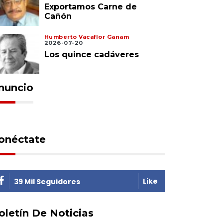
Exportamos Carne de
Cañón
Humberto Vacaflor Ganam
2026-07-20
Los quince cadáveres
nuncio
onéctate
Like
39 Mil Seguidores
oletín De Noticias