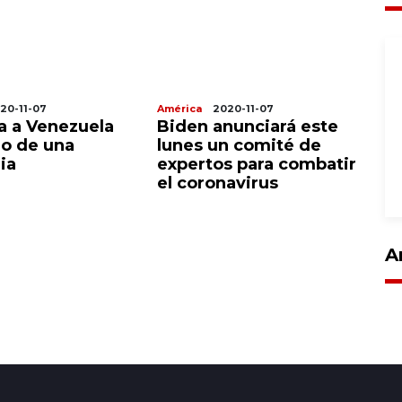
20-11-07
América
2020-11-07
Am
ta a Venezuela
Biden anunciará este
D
o de una
lunes un comité de
a 
ia
expertos para combatir
re
el coronavirus
p
ot
B
A