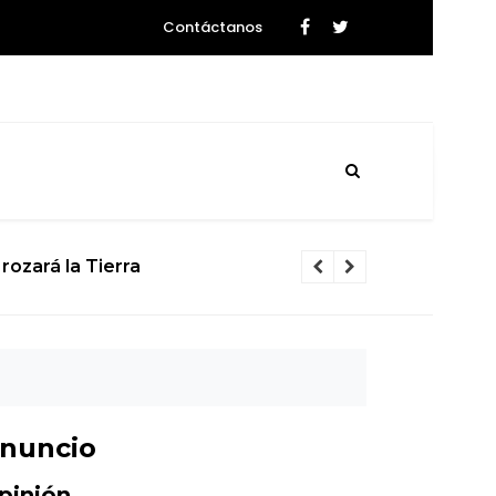
Contáctanos
rozará la Tierra
El calvario d
nuncio
pinión