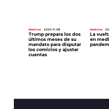
América
2020-11-08
América
20
a
Trump prepara los dos
La vuel
a de
últimos meses de su
en medi
 primera
mandato para disputar
pandem
 puesto,
los comicios y ajustar
ima
cuentas