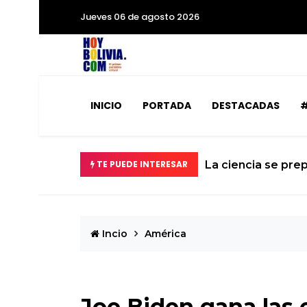
Jueves 06 de agosto 2026
INICIO
PORTADA
DESTACADAS
#
abilizados
TE PUEDE INTERESAR
La ciencia se prep
Incio
América
Joe Biden gana las e