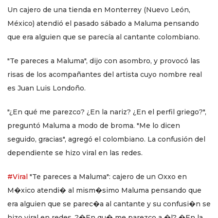
Un cajero de una tienda en Monterrey (Nuevo León,
México) atendió el pasado sábado a Maluma pensando
que era alguien que se parecía al cantante colombiano.
"Te pareces a Maluma", dijo con asombro, y provocó las
risas de los acompañantes del artista cuyo nombre real
es Juan Luis Londoño.
"¿En qué me parezco? ¿En la nariz? ¿En el perfil griego?",
preguntó Maluma a modo de broma. "Me lo dicen
seguido, gracias", agregó el colombiano. La confusión del
dependiente se hizo viral en las redes.
#Viral
"Te pareces a Maluma": cajero de un Oxxo en
M�xico atendi� al mism�simo Maluma pensando que
era alguien que se parec�a al cantante y su confusi�n se
hizo viral en redes. ?�En qu� me parezco a �l? �En la