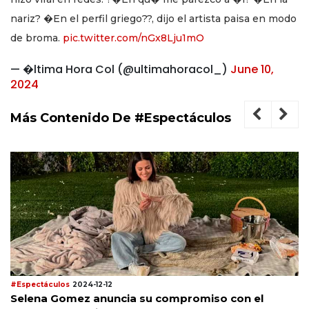
nariz? �En el perfil griego??, dijo el artista paisa en modo
de broma.
pic.twitter.com/nGx8Lju1mO
— �ltima Hora Col (@ultimahoracol_)
June 10,
2024
Más Contenido De #Espectáculos
#Espectáculos
2024-12-12
Selena Gomez anuncia su compromiso con el