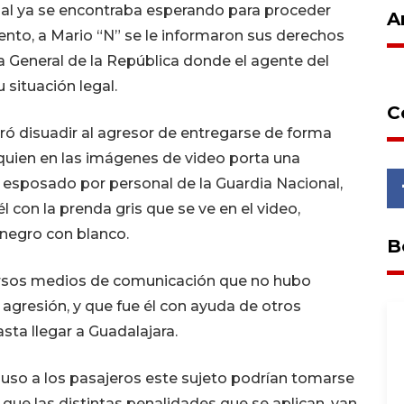
ional ya se encontraba esperando para proceder
A
ento, a Mario “N” se le informaron sus derechos
lía General de la República donde el agente del
 situación legal.
C
ró disuadir al agresor de entregarse de forma
, quien en las imágenes de video porta una
er esposado por personal de la Guardia Nacional,
l con la prenda gris que se ve en el video,
 negro con blanco.
B
ersos medios de comunicación que no hubo
agresión, y que fue él con ayuda de otros
sta llegar a Guadalajara.
puso a los pasajeros este sujeto podrían tomarse
que las distintas penalidades que se aplican, van