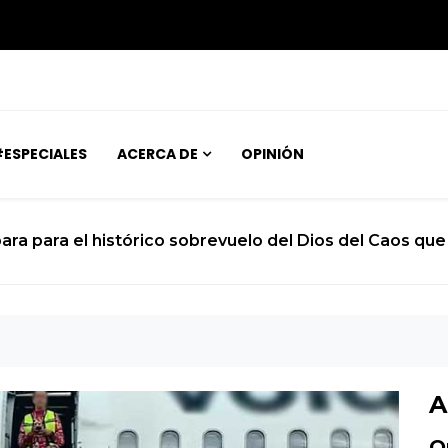
ESPECIALES
ACERCA DE
OPINIÓN
io de un joven atrapado en el cuerpo de un niño de 12 a
A
O