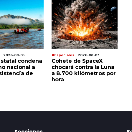
2026-08-05
#Especiales
2026-08-03
#E
estatal condena
Cohete de SpaceX
L
mo nacional a
chocará contra la Luna
An
sistencia de
a 8.700 kilómetros por
c
hora
g
Secciones
Bo