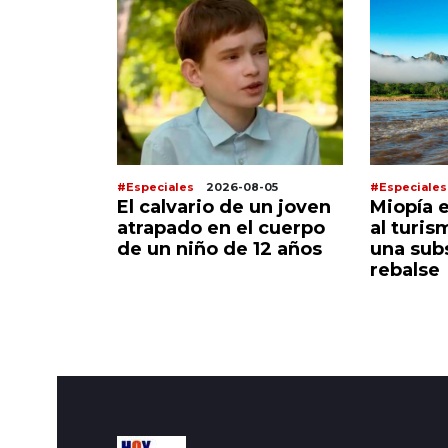
8-06
#Especiales
2026-08-05
#Especiales
prepara
El calvario de un joven
Miopía 
co
atrapado en el cuerpo
al turis
l Dios del
de un niño de 12 años
una sub
á la
rebalse