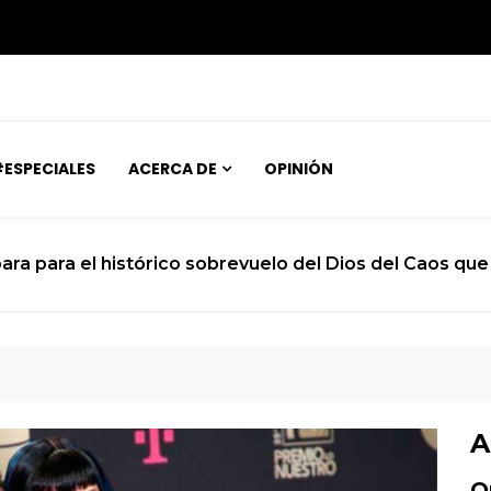
ESPECIALES
ACERCA DE
OPINIÓN
 un joven atrapado en el cuerpo de un niño de 12 años
A
O