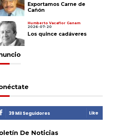
Exportamos Carne de
Cañón
Humberto Vacaflor Ganam
2026-07-20
Los quince cadáveres
nuncio
onéctate
Like
39 Mil Seguidores
oletín De Noticias