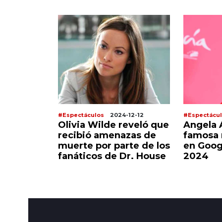
-12-12
#Espectáculos
2024-12-12
#Espectácu
 anuncia
Olivia Wilde reveló que
Angela A
o con el
recibió amenazas de
famosa
ical
muerte por parte de los
en Goog
fanáticos de Dr. House
2024