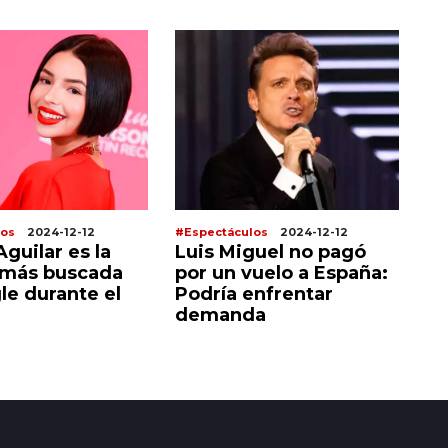
los
2024-12-12
#Espectáculos
2024-12-12
#E
guilar es la
Luis Miguel no pagó
J
 más buscada
por un vuelo a España:
Af
le durante el
Podría enfrentar
bu
demanda