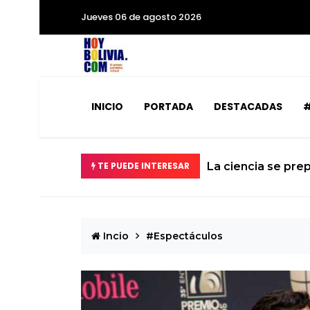
Jueves 06 de agosto 2026
INICIO
PORTADA
DESTACADAS
#
ozará la Tierra
TE PUEDE INTERESAR
El calvario de
Incio
#Espectáculos