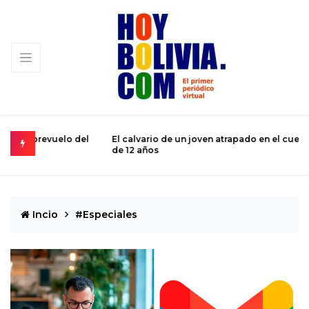
 del
El calvario de un joven atrapado en el cuerpo de un niño
M
de 12 años
s
Incio
#Especiales