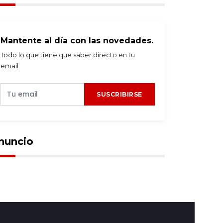
Mantente al día con las novedades.
Todo lo que tiene que saber directo en tu
email.
speciales
2026-07-28
#Especiales
2026-07-28
ed de encubrimiento
Sicarios desangran las
SUSCRIBIRSE
lítico legalizó la
calles ante un estado
stribución de
de inseguridad sin
arburantes
límites
esestabilizados
nuncio