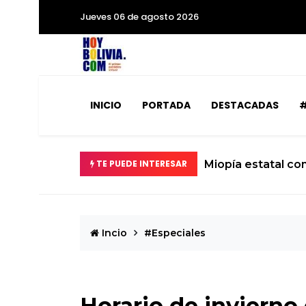
Jueves 06 de agosto 2026
INICIO
PORTADA
DESTACADAS
#
TE PUEDE INTERESAR
Miopía estatal co
Incio
#Especiales
Horario de invierno 