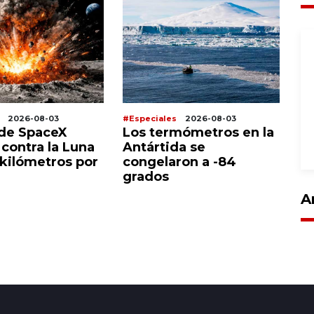
2026-08-03
#Especiales
2026-08-03
#E
de SpaceX
Los termómetros en la
R
contra la Luna
Antártida se
po
 kilómetros por
congelaron a -84
di
grados
c
d
A