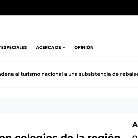
ESPECIALES
ACERCA DE
OPINIÓN
ndena al turismo nacional a una subsistencia de rebals
A
en colegios de la región
O