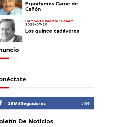
Exportamos Carne de
Cañón
Humberto Vacaflor Ganam
2026-07-20
Los quince cadáveres
nuncio
onéctate
Like
39 Mil Seguidores
oletín De Noticias