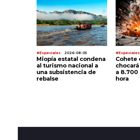
8-05
#Especiales
2026-08-05
#Especiales
 un joven
Miopía estatal condena
Cohete 
l cuerpo
al turismo nacional a
chocará 
 12 años
una subsistencia de
a 8.700
rebalse
hora