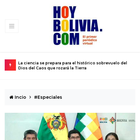
ución
La ciencia se prepara para el histórico sobrevuelo del
E
Dios del Caos que rozará la Tierra
d
Incio
#Especiales