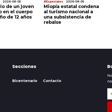
2026-08-05
#Especiales
2026-08-05
#E
rio de un joven
Miopía estatal condena
C
o en el cuerpo
al turismo nacional a
ch
iño de 12 años
una subsistencia de
a 
rebalse
h
Secciones
Bo
No
Bicentenario
Contacto
no