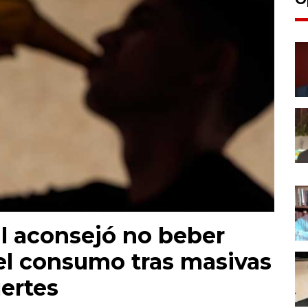
il aconsejó no beber
el consumo tras masivas
ertes