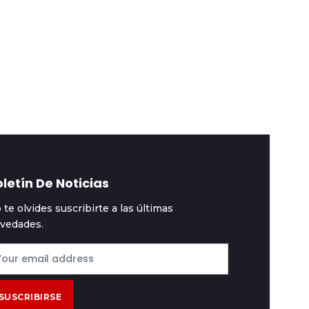
speciales
2026-08-03
#Especiales
2026-08-03
ohete de SpaceX
Los termómetros en l
ocará contra la Luna
Antártida se
8.700 kilómetros por
congelaron a -84
ora
grados
letín De Noticias
 te olvides suscribirte a las últimas
vedades.
SUSCRIBIRSE