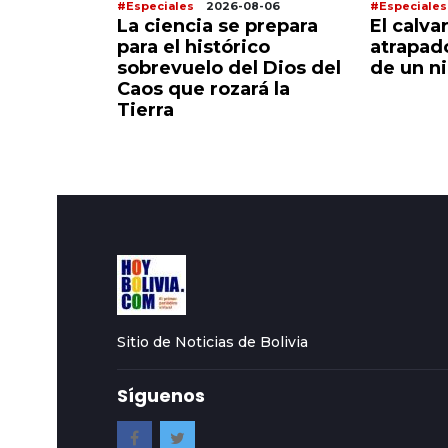
8-07
#Especiales
2026-08-06
#Especiales
lle
La ciencia se prepara
El calva
ra brota
para el histórico
atrapad
fe se
sobrevuelo del Dios del
de un n
realidad
Caos que rozará la
Tierra
Sitio de Noticias de Bolivia
Síguenos