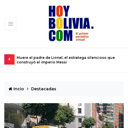
re de Lionel, el estratega silencioso que
Urkupiña: El valle dond
 imperio Messi
se convierte en realid
Incio
Destacadas