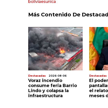
boliviaesunica
Más Contenido De Destaca
8-07
Destacadas
2026-08-06
Destacadas
 sigue
Voraz incendio
El poder
corazón
consume feria Barrio
pantall
do
Lindo y colapsa la
el relato
infraestructura
meses d