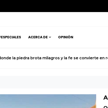
ESPECIALES
ACERCA DE
OPINIÓN
ara para el histórico sobrevuelo del Dios del Caos que 
A
O