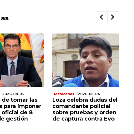
das
2026-08-05
Destacadas
2026-08-04
De
 de tomar las
Loza celebra dudas del
P
as para imponer
comandante policial
c
 oficial de 8
sobre pruebas y orden
a
e gestión
de captura contra Evo