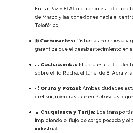
En La Paz y El Alto el cerco es total: cho
de Marzo y las conexiones hacia el centro
Teleférico.
⛽
Carburantes:
Cisternas con diésel y g
garantiza que el desabastecimiento en s
🥨
Cochabamba:
El paro es contundente
sobre el río Rocha, el túnel de El Abra y l
🚧
Oruro y Potosí:
Ambas ciudades están
ni el sur, mientras que en Potosí los ing
🚨
Chuquisaca y Tarija:
Los transportis
impidiendo el flujo de carga pesada y el
industrial.