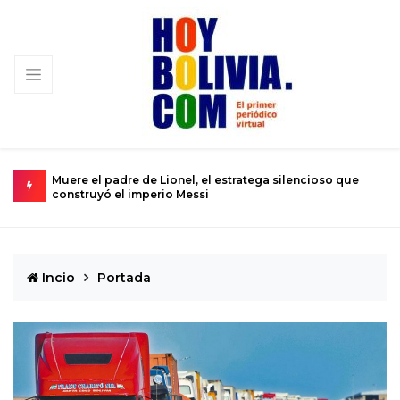
 que
Urkupiña: El valle donde la piedra brota milagros y la fe
se convierte en realidad
Incio
Portada