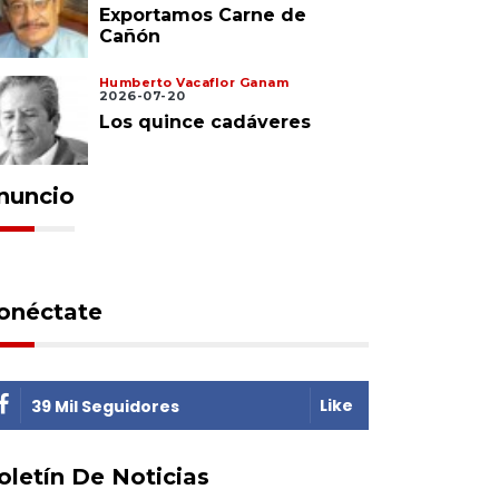
Exportamos Carne de
Cañón
Humberto Vacaflor Ganam
2026-07-20
Los quince cadáveres
nuncio
onéctate
Like
39 Mil Seguidores
oletín De Noticias