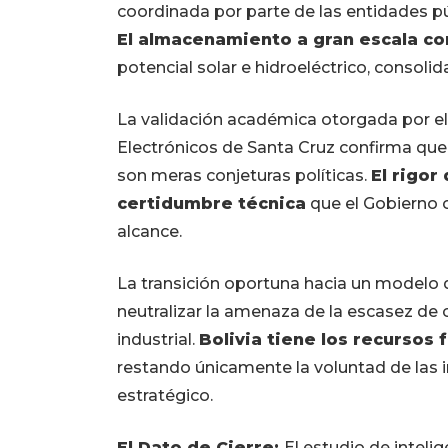
coordinada por parte de las entidades p
El almacenamiento a gran escala c
potencial solar e hidroeléctrico, consol
La validación académica otorgada por el 
Electrónicos de Santa Cruz confirma que 
son meras conjeturas políticas.
El rigor
certidumbre técnica
que el Gobierno c
alcance.
La transición oportuna hacia un modelo d
neutralizar la amenaza de la escasez de c
industrial.
Bolivia tiene los recursos 
restando únicamente la voluntad de las in
estratégico.
El Dato de Cierre:
El estudio de inteli