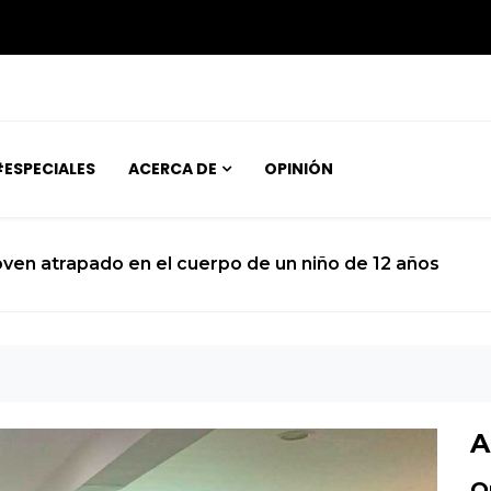
ESPECIALES
ACERCA DE
OPINIÓN
ndena al turismo nacional a una subsistencia de rebals
A
O