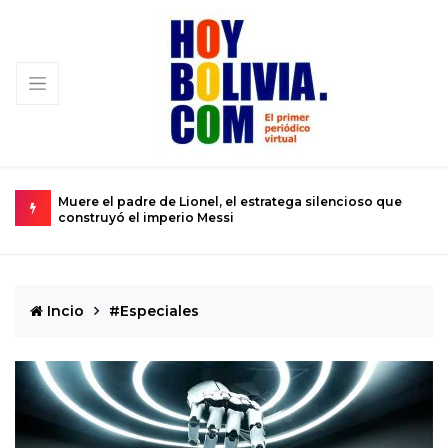
 que
Urkupiña: El valle donde la piedra brota milagros y la fe
se convierte en realidad
Incio
#Especiales