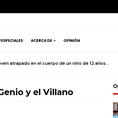
ESPECIALES
ACERCA DE
OPINIÓN
Miopía estatal condena al turismo naciona
O
Genio y el Villano