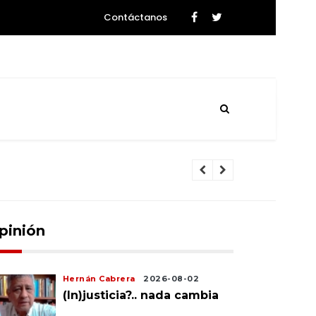
Contáctanos
l a una subsistencia de rebalse .
pinión
Hernán Cabrera
2026-08-02
(In)justicia?.. nada cambia