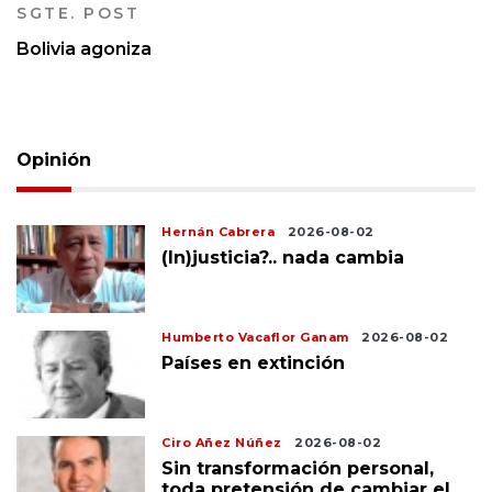
SGTE. POST
Bolivia agoniza
Opinión
Hernán Cabrera
2026-08-02
(In)justicia?.. nada cambia
Humberto Vacaflor Ganam
2026-08-02
Países en extinción
Ciro Añez Núñez
2026-08-02
Sin transformación personal,
toda pretensión de cambiar el