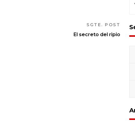
SGTE. POST
S
El secreto del ripio
A