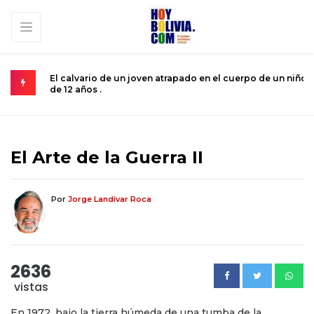
 del
El calvario de un joven atrapado en el cuerpo de un niño
M
de 12 años .
s
El Arte de la Guerra II
Por
Jorge Landívar Roca
2636
vistas
En 1972, bajo la tierra húmeda de una tumba de la