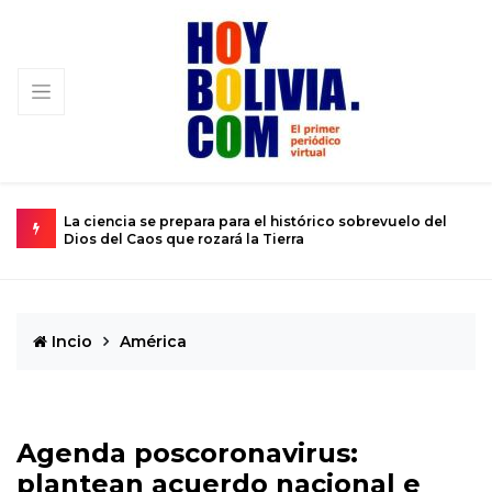
istórico sobrevuelo del
El calvario de un joven atrapado en el cu
rra
de 12 años
Incio
América
Agenda poscoronavirus:
plantean acuerdo nacional e