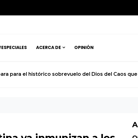
ESPECIALES
ACERCA DE
OPINIÓN
 joven atrapado en el cuerpo de un niño de 12 años
A
ina ya inmunizan a los
O