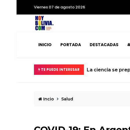
Viernes 07 de agosto 2026
INICIO
PORTADA
DESTACADAS
#
á la Tierra
TE PUEDE INTERESAR
El calvario de un
Incio
Salud
COVID-19: En Argent