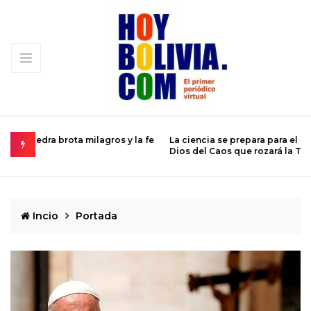
 la fe
La ciencia se prepara para el histórico sobrevuelo del
E
Dios del Caos que rozará la Tierra
d
Incio
Portada