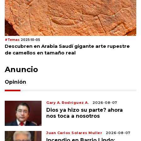
#Temas
2025-10-05
Descubren en Arabia Saudí gigante arte rupestre
de camellos en tamaño real
Anuncio
Opinión
Gary A. Rodríguez A.
2026-08-07
Dios ya hizo su parte? ahora
nos toca a nosotros
Juan Carlos Solares Muller
2026-08-07
Incendio en Barrio Lindo: