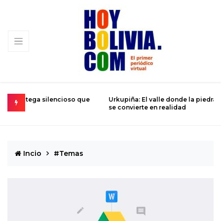
 que
Urkupiña: El valle donde la piedra brota milagros y la fe
L
se convierte en realidad
D
Incio
#Temas