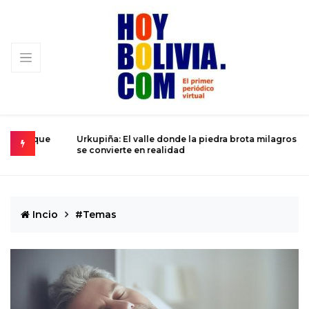
 que
Urkupiña: El valle donde la piedra brota milagros y la fe
L
se convierte en realidad
D
Incio
#Temas