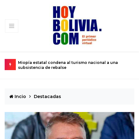
un niño
Miopía estatal condena al turismo nacional a una
C
subsistencia de rebalse
k
Incio
Destacadas