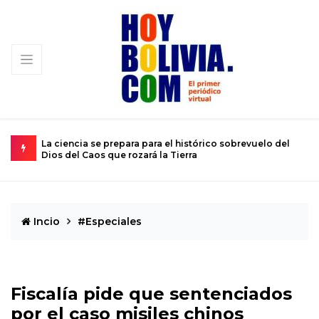
e prepara para el histórico sobrevuelo del
El calvario de un jove
 que rozará la Tierra
de 12 años
Incio
#Especiales
Fiscalía pide que sentenciados
por el caso misiles chinos