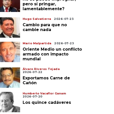
pero sí pringar,
lamentablemente?
Hugo Salvatierra
2026-07-23
Cambio para que no
cambie nada
Mario Malpartida
2026-07-23
Oriente Medio un conflicto
armado con impacto
mundial
Álvaro Riveros Tejada
2026-07-22
Exportamos Carne de
Cañón
Humberto Vacaflor Ganam
rtada
2026-08-05
Portada
2026-08-04
2026-07-20
ólar sube en ascensor
Gobernador exige
Los quince cadáveres
baja por escalera
militarizar la frontera 
jando al boliviano sin
un decreto para usar