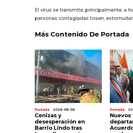
El virus se transmite, principalmente, a 
personas contagiadas tosen, estornudan
Más Contenido De Portada
Portada
2026-08-06
Portada
20
az choca
Cenizas y
Nuevos 
a realidad
desesperación en
departa
a que se
Barrio Lindo tras
Acuerdo