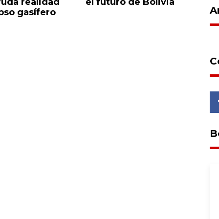
ruda realidad
el futuro de Bolivia
va
A
pso gasífero
C
B