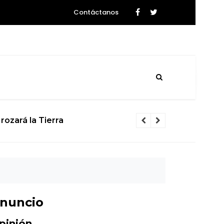
Contáctanos
rozará la Tierra
El calvario d
nuncio
pinión