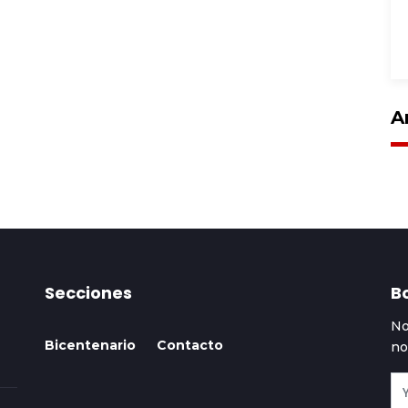
A
Secciones
Bo
No
Bicentenario
Contacto
no