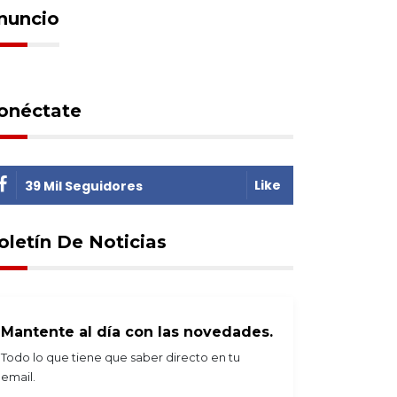
lor
armas sin
nuncio
responsabilidad penal
onéctate
Like
39 Mil Seguidores
oletín De Noticias
Mantente al día con las novedades.
Todo lo que tiene que saber directo en tu
email.