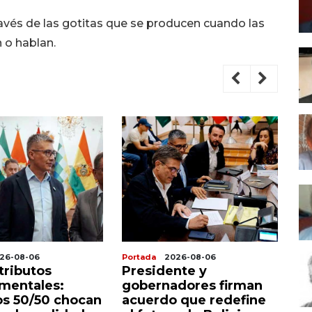
través de las gotitas que se producen cuando las
 o hablan.
26-08-06
Portada
2026-08-06
Po
tributos
Presidente y
D
mentales:
gobernadores firman
y 
s 50/50 chocan
acuerdo que redefine
de