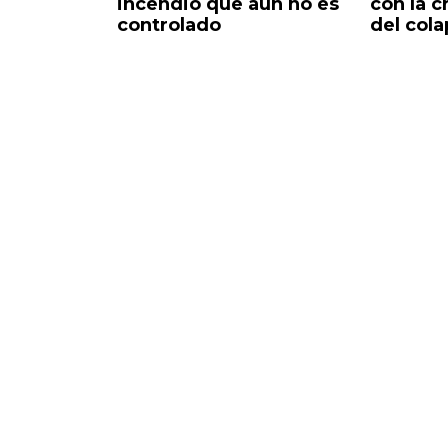
lle
incendio que aún no es
con la c
controlado
del cola