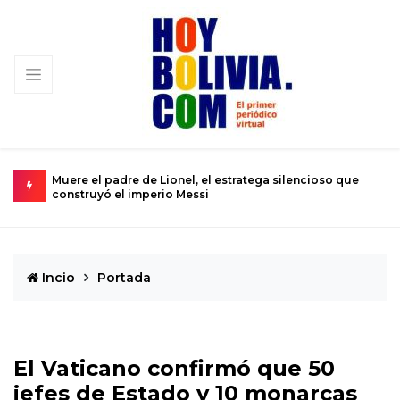
ncioso que
Urkupiña: El valle donde la piedra brota milagros y la
se convierte en realidad
Incio
Portada
El Vaticano confirmó que 50
jefes de Estado y 10 monarcas