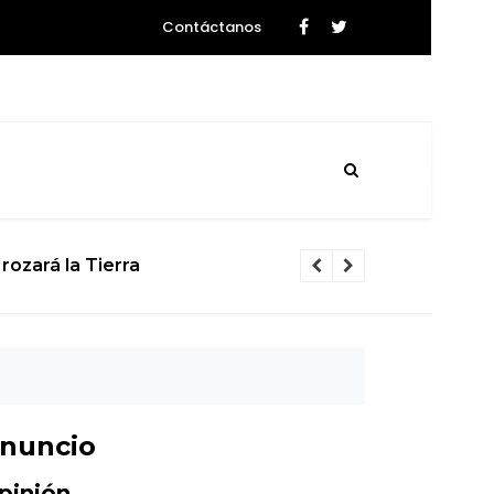
Contáctanos
rozará la Tierra
El calvario d
nuncio
pinión