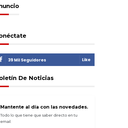
nuncio
onéctate
Like
39 Mil Seguidores
oletín De Noticias
rtada
2026-08-05
Portada
2026-08-04
ólar sube en ascensor
Gobernador exige
baja por escalera
militarizar la frontera 
Mantente al día con las novedades.
jando al boliviano sin
un decreto para usar
lor
armas sin
Todo lo que tiene que saber directo en tu
responsabilidad penal
email.