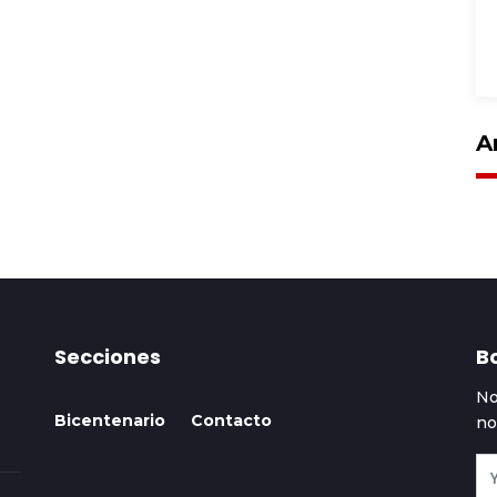
A
Secciones
Bo
No
Bicentenario
Contacto
no