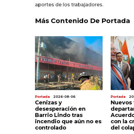
aportes de los trabajadores.
Más Contenido De Portada
Portada
2026-08-06
Portada
20
az choca
Cenizas y
Nuevos 
a realidad
desesperación en
departa
a que se
Barrio Lindo tras
Acuerdo
lle
incendio que aún no es
con la c
controlado
del cola