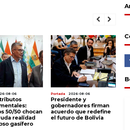
A
C
B
26-08-06
Portada
2026-08-06
Po
tributos
Presidente y
D
mentales:
gobernadores firman
y 
s 50/50 chocan
acuerdo que redefine
de
ruda realidad
el futuro de Bolivia
va
pso gasífero