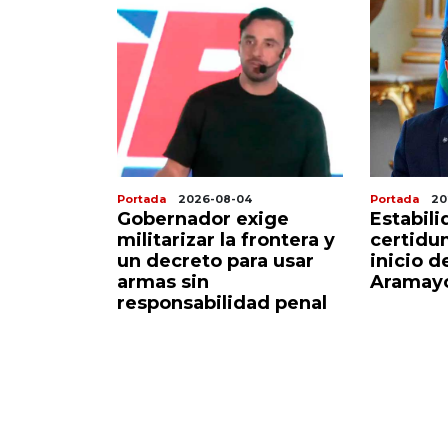
Portada
2026-08-04
Portada
20
 ascensor
Gobernador exige
Estabili
alera
militarizar la frontera y
certidu
iviano sin
un decreto para usar
inicio d
armas sin
Aramayo
responsabilidad penal