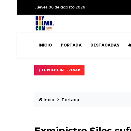
Jueves 06 de agosto 2026
INICIO
PORTADA
DESTACADAS
#
TE PUEDE INTERESAR
Miopía estatal co
Incio
Portada
Exministro Siles s