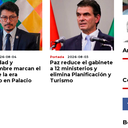
A
26-08-04
Portada
2026-08-03
Po
dad y
Paz reduce el gabinete
N
mbre marcan el
a 12 ministerios y
d
e la era
elimina Planificación y
A
C
 en Palacio
Turismo
co
de
B