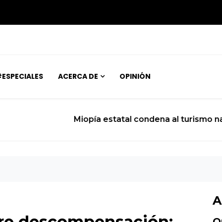
ESPECIALES
ACERCA DE
OPINIÓN
ndena al turismo nacional a una subsistencia de rebals
A
ufre descompensación:
O