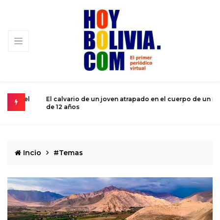
 del
El calvario de un joven atrapado en el cuerpo de un niño
M
de 12 años
s
Incio
#Temas