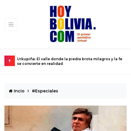
e donde la piedra brota milagros y la fe
La ciencia se prepara para 
ealidad
Dios del Caos que rozará la
Incio
#Especiales