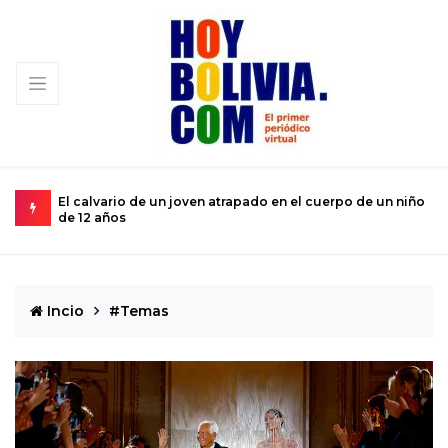
 del
El calvario de un joven atrapado en el cuerpo de un niño
M
de 12 años
s
Incio
#Temas