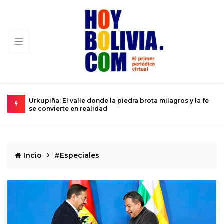
-84
Urkupiña: El valle donde la piedra brota milagros y la fe
L
se convierte en realidad
D
Incio
#Especiales