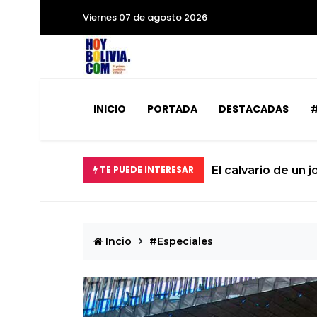
Viernes 07 de agosto 2026
INICIO
PORTADA
DESTACADAS
#
á la Tierra
TE PUEDE INTERESAR
El calvario de un 
Incio
#Especiales