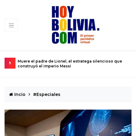
e el padre de Lionel, el estratega silencioso que
Urkupiña: El v
struyó el imperio Messi
se convierte e
Incio
#Especiales