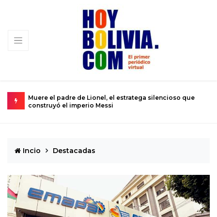
ioso que
Urkupiña: El valle donde la piedra brota milagros y la fe
se convierte en realidad
Incio
Destacadas