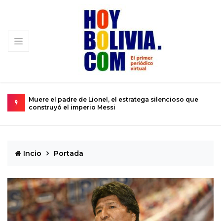
 que
Urkupiña: El valle donde la piedra brota milagros y la fe
L
se convierte en realidad
D
Incio
Portada