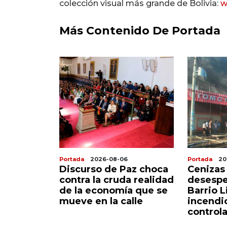
colección visual más grande de Bolivia:
w
Más Contenido De Portada
2026-08-06
Portada
2026-08-06
P
so de Paz choca
Cenizas y
la cruda realidad
desesperación en
economía que se
Barrio Lindo tras
en la calle
incendio que aún no es
controlado