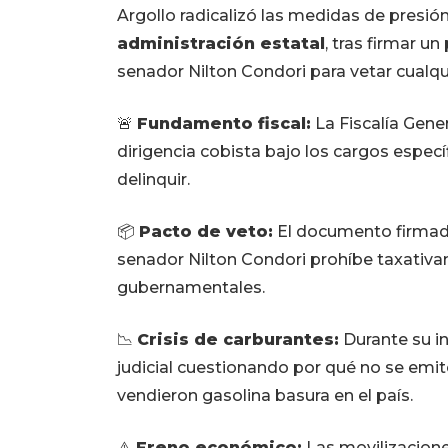
Argollo radicalizó las medidas de presió
administración estatal
, tras firmar u
senador Nilton Condori para vetar cualqu
🚨
Fundamento fiscal:
La Fiscalía Gener
dirigencia cobista bajo los cargos especí
delinquir.
📦
Pacto de veto:
El documento firmado
senador Nilton Condori prohíbe taxativ
gubernamentales.
📉
Crisis de carburantes:
Durante su in
judicial cuestionando por qué no se emi
vendieron gasolina basura en el país.
⚠️
Freno económico:
Las movilizacione