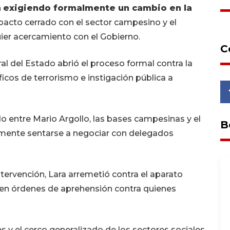
n
exigiendo formalmente un cambio en la
n pacto cerrado con el sector campesino y el
ier acercamiento con el Gobierno.
C
al del Estado abrió el proceso formal contra la
ficos de terrorismo e instigación pública a
 entre Mario Argollo, las bases campesinas y el
B
amente sentarse a negociar con delegados
tervención, Lara arremetió contra el aparato
ten órdenes de aprehensión contra quienes
s y el cerco generalizado de los sectores sociales