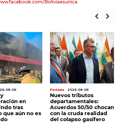
ww.facebook.com/Boliviaesunica
ortada
2026-08-06
Portada
2026-08-06
Nuevos tributos
Presidente y
departamentales:
gobernadores firman
Acuerdos 50/50 chocan
acuerdo que redefin
con la cruda realidad
el futuro de Bolivia
del colapso gasífero