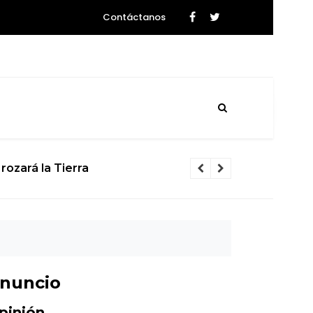
Contáctanos
rozará la Tierra
El calvario d
nuncio
pinión