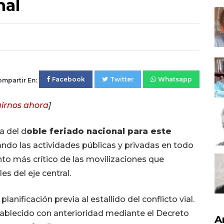
nal
Facebook
Twitter
Whatsapp
mpartir En:
irnos ahora
]
ia del d
oble feriado nacional para este
ando las actividades públicas y privadas en todo
unto más crítico de las movilizaciones que
s del eje central.
nificación previa al estallido del conflicto vial.
stablecido con anterioridad mediante el Decreto
A