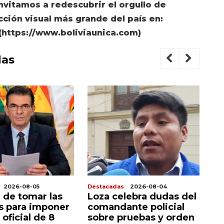
invitamos a redescubrir el orgullo de
cción visual más grande del país en:
(https://www.boliviaunica.com)
das
2026-08-05
Destacadas
2026-08-04
De
 de tomar las
Loza celebra dudas del
P
as para imponer
comandante policial
c
 oficial de 8
sobre pruebas y orden
a