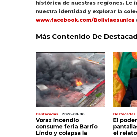
histórica de nuestras regiones. Le 
nuestra identidad y explorar la cole
www.facebook.com/Boliviaesunica
Más Contenido De Destaca
8-07
Destacadas
2026-08-06
Destacadas
 sigue
Voraz incendio
El poder
corazón
consume feria Barrio
pantall
do
Lindo y colapsa la
el relato