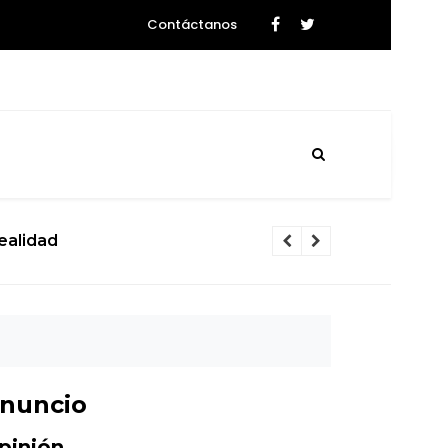
Contáctanos
 Dios del Caos que rozará la Tierra
nuncio
pinión