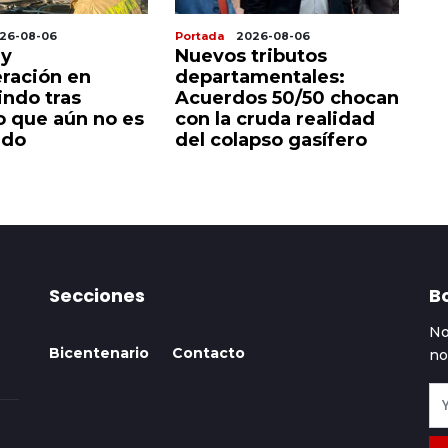
26-08-06
Portada
2026-08-06
Po
 y
Nuevos tributos
P
ración en
departamentales:
g
indo tras
Acuerdos 50/50 chocan
a
o que aún no es
con la cruda realidad
el
ado
del colapso gasífero
Secciones
Bo
No
Bicentenario
Contacto
no