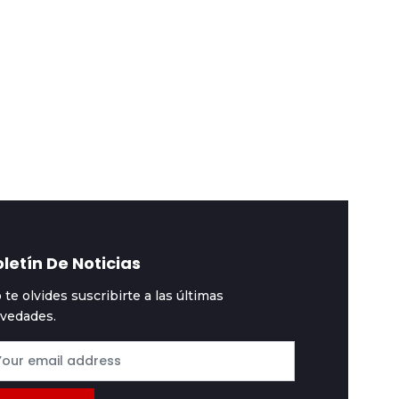
rtada
2026-08-06
Portada
2026-08-05
residente y
Dólar sube en ascenso
obernadores firman
y baja por escalera
cuerdo que redefine
dejando al boliviano s
 futuro de Bolivia
valor
letín De Noticias
 te olvides suscribirte a las últimas
vedades.