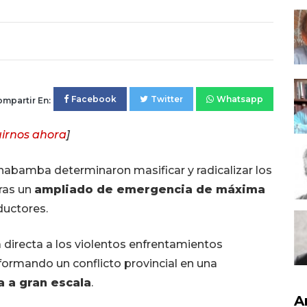
Facebook
Twitter
Whatsapp
mpartir En:
irnos ahora
]
habamba determinaron masificar y radicalizar los
tras un
ampliado de emergencia de máxima
ductores.
a directa a los violentos enfrentamientos
formando un conflicto provincial en una
a a gran escala
.
A