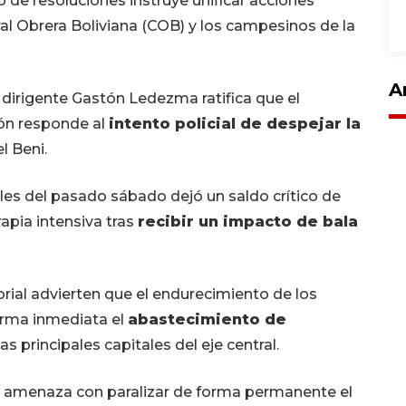
o de resoluciones instruye unificar acciones
al Obrera Boliviana (COB) y los campesinos de la
A
 dirigente Gastón Ledezma ratifica que el
ón responde al
intento policial de despejar la
l Beni.
les del pasado sábado dejó un saldo crítico de
erapia intensiva tras
recibir un impacto de bala
torial advierten que el endurecimiento de los
forma inmediata el
abastecimiento de
as principales capitales del eje central.
ras amenaza con paralizar de forma permanente el