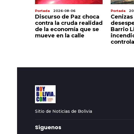
Portada
2026-08-06
Portada
20
onarios y
Discurso de Paz choca
Cenizas
 flexible
contra la cruda realidad
desespe
verdadero
de la economía que se
Barrio L
io Lindo
mueve en la calle
incendi
control
Sitio de Noticias de Bolivia
Síguenos