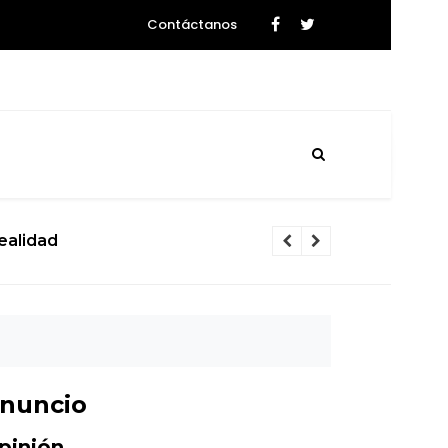
Contáctanos
del Caos que rozará la Tierra
nuncio
pinión