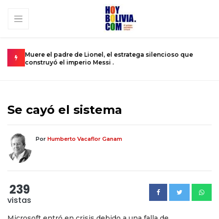
 que
Urkupiña: El valle donde la piedra brota milagros y la fe
L
se convierte en realidad .
D
Se cayó el sistema
Por
Humberto Vacaflor Ganam
239
vistas
Microsoft entró en crisis debido a una falla de