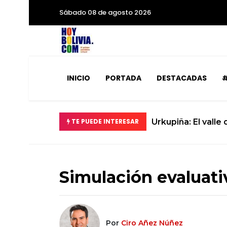
Sábado 08 de agosto 2026
INICIO
PORTADA
DESTACADAS
#
ad .
TE PUEDE INTERESAR
La ciencia se prep
Simulación evaluativ
Por
Ciro Añez Núñez