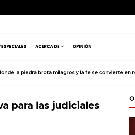
ESPECIALES
ACERCA DE
OPINIÓN
ara para el histórico sobrevuelo del Dios del Caos que r
O
a para las judiciales