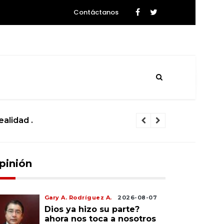
Contáctanos
ozará la Tierra .
El calvario d
pinión
Gary A. Rodríguez A.
2026-08-07
Dios ya hizo su parte?
ahora nos toca a nosotros