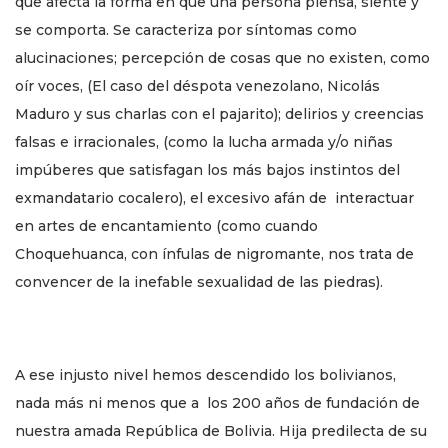
que afecta la forma en que una persona piensa, siente y
se comporta. Se caracteriza por síntomas como
alucinaciones; percepción de cosas que no existen, como
oír voces, (El caso del déspota venezolano, Nicolás
Maduro y sus charlas con el pajarito); delirios y creencias
falsas e irracionales, (como la lucha armada y/o niñas
impúberes que satisfagan los más bajos instintos del
exmandatario cocalero), el excesivo afán de interactuar
en artes de encantamiento (como cuando
Choquehuanca, con ínfulas de nigromante, nos trata de
convencer de la inefable sexualidad de las piedras).
A ese injusto nivel hemos descendido los bolivianos,
nada más ni menos que a los 200 años de fundación de
nuestra amada República de Bolivia. Hija predilecta de su