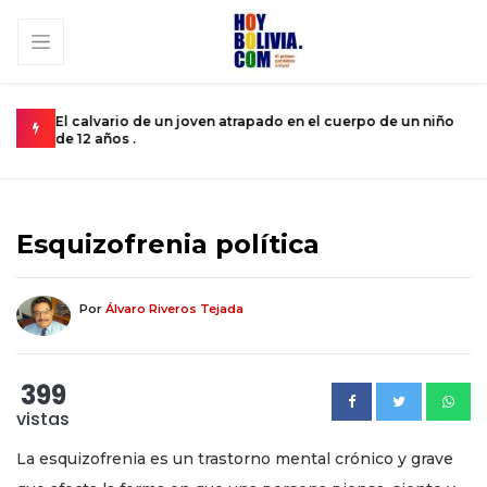
un niño
Miopía estatal condena al turismo nacional a una
C
subsistencia de rebalse .
k
Esquizofrenia política
Por
Álvaro Riveros Tejada
399
vistas
La esquizofrenia es un trastorno mental crónico y grave