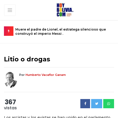
oso que
Urkupiña: El valle donde la piedra brota milagros y la fe
se convierte en realidad .
Litio o drogas
Por
Humberto Vacaflor Ganam
367
vistas
Los arcistas y los evistas se han unido en el parlamento