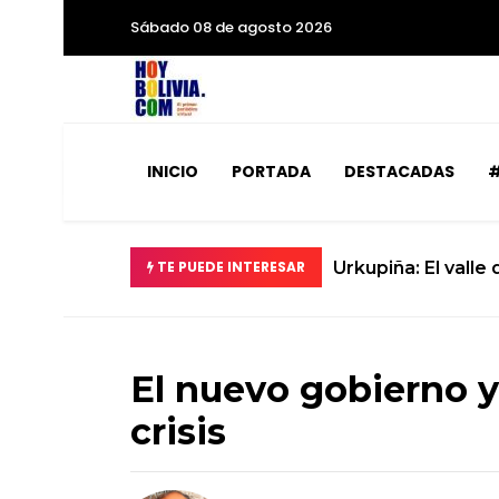
Sábado 08 de agosto 2026
INICIO
PORTADA
DESTACADAS
#
Urkupiña: El valle donde la piedra brota milagros y l
TE PUEDE INTERESAR
El nuevo gobierno y 
crisis