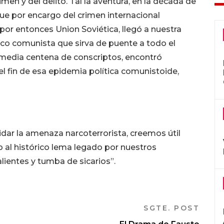
imen y del delito. Tal la aventura, en la década de
que por encargo del crimen internacional
por entonces Union Soviética, llegó a nuestra
oco comunista que sirva de puente a todo el
 media centena de conscriptos, encontró
el fin de esa epidemia política comunistoide,
quidar la amenaza narcoterrorista, creemos útil
l histórico lema legado por nuestros
alientes y tumba de sicarios”.
SGTE. POST