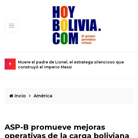
Muere el padre de Lionel, el estratega silencioso que
U
construyó el imperio Messi
s
Incio
América
ASP-B promueve mejoras
operativas de la carga boliviana