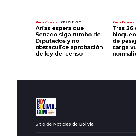
-28
Paro Censo
2022-11-27
Paro Censo
spera que
Arias espera que
Tras 36 
so se
Senado siga rumbo de
bloqueo
 Senado
Diputados y no
de pasa
s del MAS
obstaculice aprobación
carga vu
de ley del censo
normali
Sitio de Noticias de Bolivia