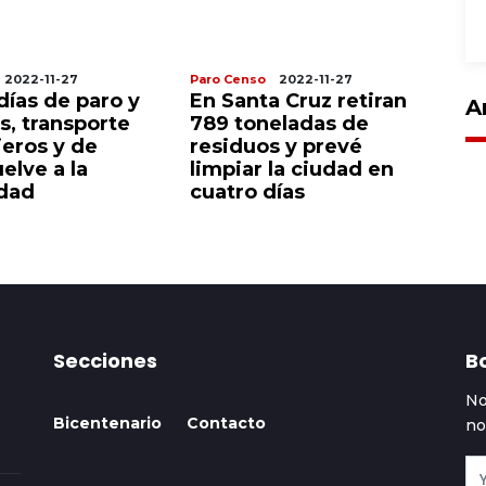
2022-11-27
Paro Censo
2022-11-27
Pa
días de paro y
En Santa Cruz retiran
Su
A
s, transporte
789 toneladas de
co
jeros y de
residuos y prevé
Ró
elve a la
limpiar la ciudad en
d
dad
cuatro días
s
Secciones
Bo
No
Bicentenario
Contacto
no