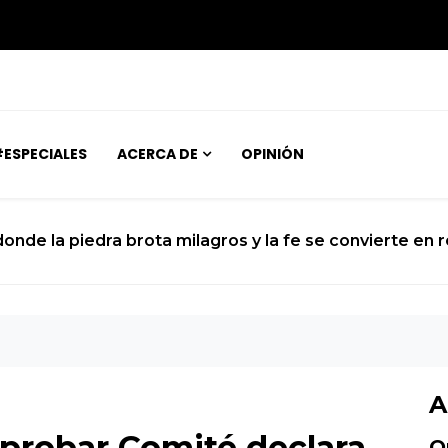
ESPECIALES
ACERCA DE
OPINIÓN
 donde la piedra brota milagros y la fe se convierte en 
A
aprobar Comité declara
O