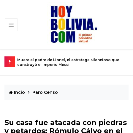
cioso que
Urkupiña: El valle donde la piedra brota milagros y la f
se convierte en realidad
Incio
Paro Censo
Su casa fue atacada con piedras
y petardos: Rómulo Cálvo en el