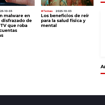
25-10-03
#Temas
2025-10-03
#T
n malware en
Los beneficios de reír
C
 disfrazado de
para la salud física y
e
PTV que roba
mental
pu
 cuentas
no
as
de
A