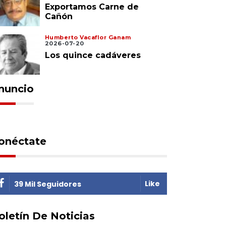
Exportamos Carne de
Cañón
Humberto Vacaflor Ganam
2026-07-20
Los quince cadáveres
nuncio
onéctate
Like
39 Mil Seguidores
oletín De Noticias