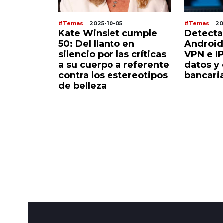
#Temas
2025-10-05
#Temas
20
 Arabia
Kate Winslet cumple
Detecta
 arte
50: Del llanto en
Android
amellos
silencio por las críticas
VPN e I
l
a su cuerpo a referente
datos y
contra los estereotipos
bancari
de belleza