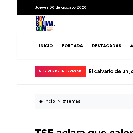
Jueves 06 de agosto 2026
INICIO
PORTADA
DESTACADAS
#
TE PUEDE INTERESAR
El calvario de un 
Incio
#Temas
TSE aclara que calen