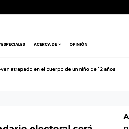
ESPECIALES
ACERCA DE
OPINIÓN
joven atrapado en el cuerpo de un niño de 12 años
A
dario electoral será
O